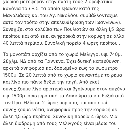
χωριού μετέφεραν στην πλάτη τους 2 ορειβατικά
κανόνια του Ε.Σ. τα οποία έβαλαν κατά της
Μανολιάσας και του Αγ. Νικολάου συμβάλλονταςμε
αυτό τον τρόπο στην απελευθέρωση των Ιωαννίνων).
Συνεχίζει στα καλύβια των Πουλιατών σε άλλη 1,5 ώρα
περίπου και από εκεί ανηφορικά στην κορυφή σε άλλα
40 λεπτά περίπου. Συνολική πορεία 4 ώρες περίπου .
Το μονοπάτι αρχίζει από το χωριό Μελιγγοί υψ. 740μ.
28χλμ. ΝΔ από τα Γιάννενα. Έχει δυτική κατεύθυνση,
αρκετά ανηφορικό και δασωμένο έως το υψόμετρο
1500μ. Σε 20 λεπτά από το χωριό συναντάμε το ρέμα
και λίγο πιο πάνω δεξιά την πηγή. Από εκεί
συνεχίζουμε λίγο αριστερά και βγαίνουμε στον αυχένα
υψ. 1500μ. αριστερά από τα Λακκώματα και δεξιά από
τον Προ. Ηλία σε 2 ώρες περίπου, και από εκεί
συνεχίζουμε νότια, ανηφορικά προς την κορυφή σε
άλλη 1,5 ώρα περίπου. Συνολική πορεία 4 ώρες. Μια
άλλη διαδρομή από τους Μελιγγούς είναι μέσω του