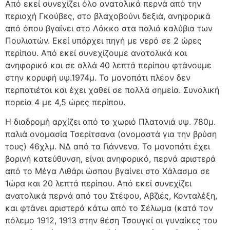
Από εκεί συνεχίζει όλο ανατολικά περνά από την
περιοχή Γκούβες, στο βλαχοβούνι δεξιά, ανηφορικά
από όπου βγαίνει στο Λάκκο στα παλιά καλύβια των
Πουλιατών. Εκεί υπάρχει πηγή με νερό σε 2 ώρες
περίπου. Από εκεί συνεχίζουμε ανατολικά και
ανηφορικά και σε αλλά 40 λεπτά περίπου φτάνουμε
στην κορυφή υψ.1974μ. Το μονοπάτι πλέον δεν
περπατιέται και έχει χαθεί σε πολλά σημεία. Συνολική
πορεία 4 με 4,5 ώρες περίπου.
Η διαδρομή αρχίζει από το χωριό Πλατανιά υψ. 780μ.
παλιά ονομασία Τσερίτσανα (ονομαστά για την βρύση
τους) 46χλμ. ΝΔ από τα Γιάννενα. Το μονοπάτι έχει
βορινή κατεύθυνση, είναι ανηφορικό, περνά αριστερά
από το Μέγα Λιθάρι ώσπου βγαίνει στο Χάλασμα σε
1ώρα και 20 λεπτά περίπου. Από εκεί συνεχίζει
ανατολικά περνά από του Στέφου, Αβζιές, Κονταλέξη,
και φτάνει αριστερά κάτω από το Σέλωμα (κατά τον
πόλεμο 1912, 1913 στην θέση Τσουγκί οι γυναίκες του