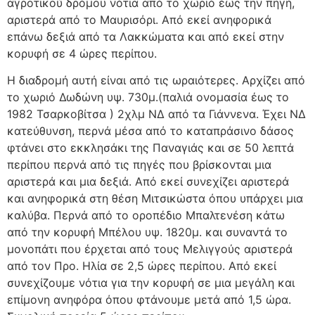
αγροτικού δρόμου νότια από το χωριό έως την πηγή,
αριστερά από το Μαυρισόρι. Από εκεί ανηφορικά
επάνω δεξιά από τα Λακκώματα και από εκεί στην
κορυφή σε 4 ώρες περίπου.
Η διαδρομή αυτή είναι από τις ωραιότερες. Αρχίζει από
το χωριό Δωδώνη υψ. 730μ.(παλιά ονομασία έως το
1982 Τσαρκοβίτσα ) 2χλμ ΝΔ από τα Γιάννενα. Έχει ΝΔ
κατεύθυνση, περνά μέσα από το καταπράσινο δάσος
φτάνει στο εκκλησάκι της Παναγιάς και σε 50 λεπτά
περίπου περνά από τις πηγές που βρίσκονται μια
αριστερά και μια δεξιά. Από εκεί συνεχίζει αριστερά
και ανηφορικά στη θέση Μιτσικώστα όπου υπάρχει μια
καλύβα. Περνά από το οροπέδιο Μπαλτενέση κάτω
από την κορυφή Μπέλου υψ. 1820μ. και συναντά το
μονοπάτι που έρχεται από τους Μελιγγούς αριστερά
από τον Προ. Ηλία σε 2,5 ώρες περίπου. Από εκεί
συνεχίζουμε νότια για την κορυφή σε μια μεγάλη και
επίμονη ανηφόρα όπου φτάνουμε μετά από 1,5 ώρα.