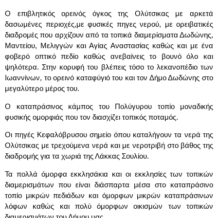
Ο επιβλητικός ορεινός όγκος της Ολύτσικας με αρκετά
δασωμένες περιοχές,με φυσικές πηγες νερού, με ορειβατικές
διαδρομές που αρχίζουν από τα τοπικά διαμερίσματα Δωδώνης,
Μαντείου, Μελιγγών και Αγίας Αναστασίας καθώς και με ένα
φοβερό οπτικό πεδίο καθώς ανεβαίνεις το βουνό όλο και
ψηλότερα. Στην κορυφή του βλέπεις τόσο το λεκανοπέδιο των
Ιωαννίνων, το ορεινό καταφύγιό του και τον Δήμο Δωδώνης στο
μεγαλύτερο μέρος του.
Ο καταπράσινος κάμπος του Πολύγυρου τοπίο μοναδικής
φυσικής ομορφιάς που τον διασχίζει τοπικός ποταμός.
Οι πηγές Κεφαλόβρυσου σημείο όπου καταλήγουν τα νερά της
Ολύτσικας με τρεχούμενα νερά και με νεροτριβή στο βάθος της
διαδρομής για τα χωριά της Λάκκας Σουλίου.
Τα πολλά όμορφα εκκλησάκια και οι εκκλησίες των τοπικών
διαμερισμάτων που είναι διάσπαρτα μέσα στο καταπράσινο
τοπίο μικρών πεδιάδων και όμορφων μικρών καταπράσινων
λόφων καθώς και πολύ όμορφων οικισμών των τοπικών
διαμερισμάτων του Δήμου μας.