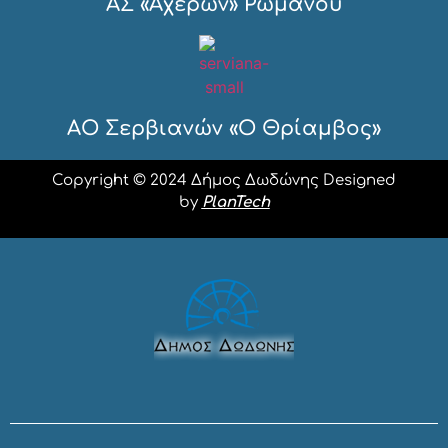
ΑΣ «Αχέρων» Ρωμανού
ΑΟ Σερβιανών «Ο Θρίαμβος»
Copyright © 2024 Δήμος Δωδώνης Designed
by
PlanTech