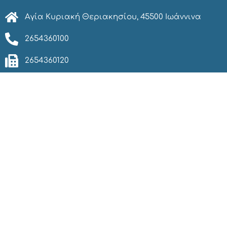
Αγία Κυριακή Θεριακησίου, 45500 Ιωάννινα
2654360100
2654360120