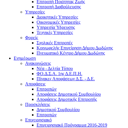
Επιτροπή Ποιότητας Ζωής
Επιτροπή Διαβούλευσης
Υπηρεσίες
Διοικητικές Υπηρεσίες
Οικονομικές Υπηρεσίες
Υπηρεσία Ύδρευσης
Τεχνικές Υπηρεσίες
Φορείς
Σχολικές Επιτροπές
Κοινωφελής Επιχείρηση Δήμου Δωδώνης
Πνευματικό Κέντρο Δήμου Δωδώνης
Ενημέρωση
Ανακοινώσεις
Νέα - Δελτία Τύπου
ΦΟ.Δ.Σ.Α. 1ης Δ.Ε.Π.Η.
Πίνακες Αποφάσεων Δ.Σ. - Δ.Ε.
Αποφάσεις
Επιτροπών
Αποφάσεις Δημοτικού Συμβουλίου
Αποφάσεις Δημοτικής Επιτροπής
Προσκλήσεις
Δημοτικού Συμβουλίου
Επιτροπών
Επιχειρησιακό
Επιχειρησιακό Πρόγραμμα 2016-2019