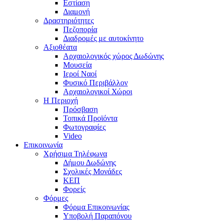
Εστίαση
Διαμονή
Δραστηριότητες
Πεζοπορία
Διαδρομές με αυτοκίνητο
Αξιοθέατα
Αρχαιολογικός χώρος Δωδώνης
Μουσεία
Ιεροί Ναοί
Φυσικό Περιβάλλον
Αρχαιολογικοί Χώροι
Η Περιοχή
Πρόσβαση
Τοπικά Προϊόντα
Φωτογραφίες
Video
Επικοινωνία
Χρήσιμα Τηλέφωνα
Δήμου Δωδώνης
Σχολικές Μονάδες
ΚΕΠ
Φορείς
Φόρμες
Φόρμα Επικοινωνίας
Υποβολή Παραπόνου