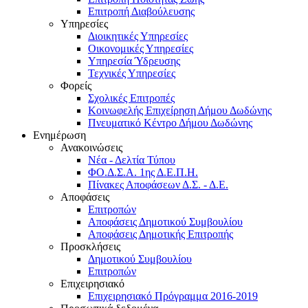
Επιτροπή Διαβούλευσης
Υπηρεσίες
Διοικητικές Υπηρεσίες
Οικονομικές Υπηρεσίες
Υπηρεσία Ύδρευσης
Τεχνικές Υπηρεσίες
Φορείς
Σχολικές Επιτροπές
Κοινωφελής Επιχείρηση Δήμου Δωδώνης
Πνευματικό Κέντρο Δήμου Δωδώνης
Ενημέρωση
Ανακοινώσεις
Νέα - Δελτία Τύπου
ΦΟ.Δ.Σ.Α. 1ης Δ.Ε.Π.Η.
Πίνακες Αποφάσεων Δ.Σ. - Δ.Ε.
Αποφάσεις
Επιτροπών
Αποφάσεις Δημοτικού Συμβουλίου
Αποφάσεις Δημοτικής Επιτροπής
Προσκλήσεις
Δημοτικού Συμβουλίου
Επιτροπών
Επιχειρησιακό
Επιχειρησιακό Πρόγραμμα 2016-2019