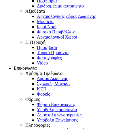
Πεζοπορία
Διαδρομές με αυτοκίνητο
Αξιοθέατα
Αρχαιολογικός χώρος Δωδώνης
Μουσεία
Ιεροί Ναοί
Φυσικό Περιβάλλον
Αρχαιολογικοί Χώροι
Η Περιοχή
Πρόσβαση
Τοπικά Προϊόντα
Φωτογραφίες
Video
Επικοινωνία
Χρήσιμα Τηλέφωνα
Δήμου Δωδώνης
Σχολικές Μονάδες
ΚΕΠ
Φορείς
Φόρμες
Φόρμα Επικοινωνίας
Υποβολή Παραπόνου
Αποστολή Φωτογραφίας
Υποβολή Επιχείρησης
Πληροφορίες