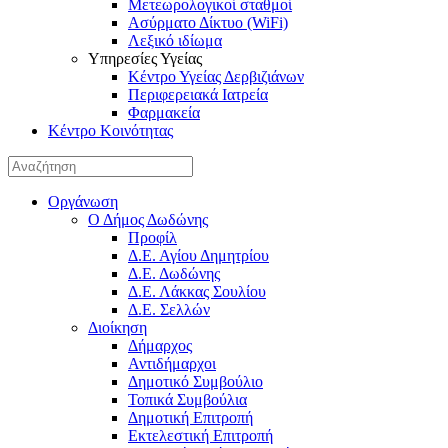
Μετεωρολογικοί σταθμοί
Ασύρματο Δίκτυο (WiFi)
Λεξικό ιδίωμα
Υπηρεσίες Υγείας
Κέντρο Υγείας Δερβιζιάνων
Περιφερειακά Ιατρεία
Φαρμακεία
Κέντρο Κοινότητας
Οργάνωση
Ο Δήμος Δωδώνης
Προφίλ
Δ.Ε. Αγίου Δημητρίου
Δ.Ε. Δωδώνης
Δ.Ε. Λάκκας Σουλίου
Δ.Ε. Σελλών
Διοίκηση
Δήμαρχος
Αντιδήμαρχοι
Δημοτικό Συμβούλιο
Τοπικά Συμβούλια
Δημοτική Επιτροπή
Εκτελεστική Επιτροπή