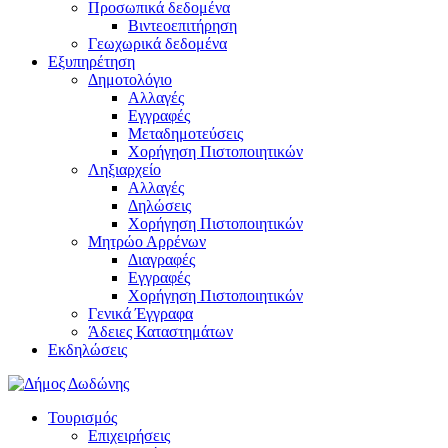
Προσωπικά δεδομένα
Βιντεοεπιτήρηση
Γεωχωρικά δεδομένα
Εξυπηρέτηση
Δημοτολόγιο
Αλλαγές
Εγγραφές
Μεταδημοτεύσεις
Χορήγηση Πιστοποιητικών
Ληξιαρχείο
Αλλαγές
Δηλώσεις
Χορήγηση Πιστοποιητικών
Μητρώο Αρρένων
Διαγραφές
Εγγραφές
Χορήγηση Πιστοποιητικών
Γενικά Έγγραφα
Άδειες Καταστημάτων
Εκδηλώσεις
Τουρισμός
Επιχειρήσεις