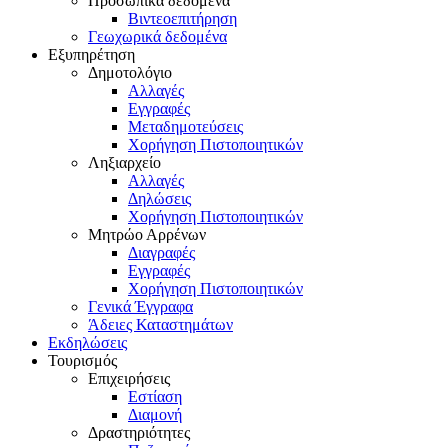
Προσωπικά δεδομένα
Βιντεοεπιτήρηση
Γεωχωρικά δεδομένα
Εξυπηρέτηση
Δημοτολόγιο
Αλλαγές
Εγγραφές
Μεταδημοτεύσεις
Χορήγηση Πιστοποιητικών
Ληξιαρχείο
Αλλαγές
Δηλώσεις
Χορήγηση Πιστοποιητικών
Μητρώο Αρρένων
Διαγραφές
Εγγραφές
Χορήγηση Πιστοποιητικών
Γενικά Έγγραφα
Άδειες Καταστημάτων
Εκδηλώσεις
Τουρισμός
Επιχειρήσεις
Εστίαση
Διαμονή
Δραστηριότητες