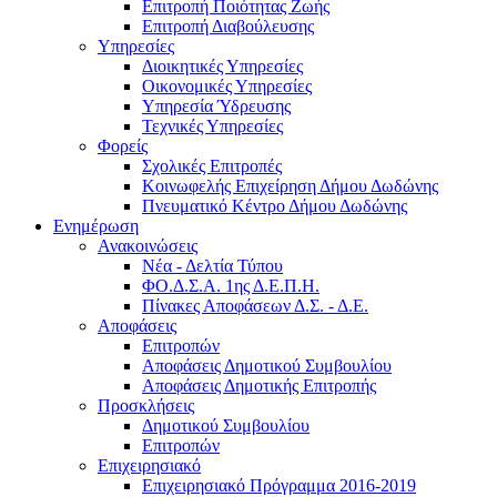
Επιτροπή Ποιότητας Ζωής
Επιτροπή Διαβούλευσης
Υπηρεσίες
Διοικητικές Υπηρεσίες
Οικονομικές Υπηρεσίες
Υπηρεσία Ύδρευσης
Τεχνικές Υπηρεσίες
Φορείς
Σχολικές Επιτροπές
Κοινωφελής Επιχείρηση Δήμου Δωδώνης
Πνευματικό Κέντρο Δήμου Δωδώνης
Ενημέρωση
Ανακοινώσεις
Νέα - Δελτία Τύπου
ΦΟ.Δ.Σ.Α. 1ης Δ.Ε.Π.Η.
Πίνακες Αποφάσεων Δ.Σ. - Δ.Ε.
Αποφάσεις
Επιτροπών
Αποφάσεις Δημοτικού Συμβουλίου
Αποφάσεις Δημοτικής Επιτροπής
Προσκλήσεις
Δημοτικού Συμβουλίου
Επιτροπών
Επιχειρησιακό
Επιχειρησιακό Πρόγραμμα 2016-2019