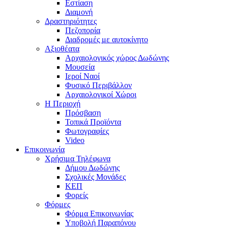
Εστίαση
Διαμονή
Δραστηριότητες
Πεζοπορία
Διαδρομές με αυτοκίνητο
Αξιοθέατα
Αρχαιολογικός χώρος Δωδώνης
Μουσεία
Ιεροί Ναοί
Φυσικό Περιβάλλον
Αρχαιολογικοί Χώροι
Η Περιοχή
Πρόσβαση
Τοπικά Προϊόντα
Φωτογραφίες
Video
Επικοινωνία
Χρήσιμα Τηλέφωνα
Δήμου Δωδώνης
Σχολικές Μονάδες
ΚΕΠ
Φορείς
Φόρμες
Φόρμα Επικοινωνίας
Υποβολή Παραπόνου