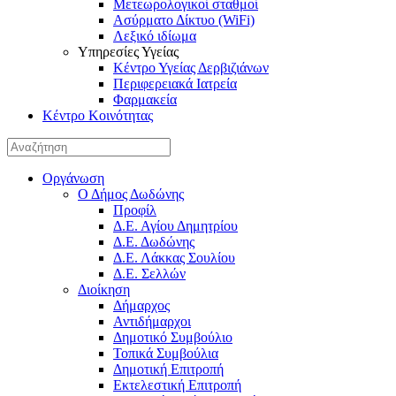
Μετεωρολογικοί σταθμοί
Ασύρματο Δίκτυο (WiFi)
Λεξικό ιδίωμα
Υπηρεσίες Υγείας
Κέντρο Υγείας Δερβιζιάνων
Περιφερειακά Ιατρεία
Φαρμακεία
Κέντρο Κοινότητας
Οργάνωση
Ο Δήμος Δωδώνης
Προφίλ
Δ.Ε. Αγίου Δημητρίου
Δ.Ε. Δωδώνης
Δ.Ε. Λάκκας Σουλίου
Δ.Ε. Σελλών
Διοίκηση
Δήμαρχος
Αντιδήμαρχοι
Δημοτικό Συμβούλιο
Τοπικά Συμβούλια
Δημοτική Επιτροπή
Εκτελεστική Επιτροπή