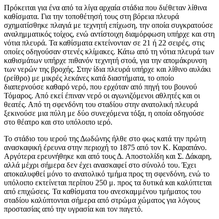
Πρόκειται για ένα από τα λίγα αρχαία στάδια που διέθεταν λίθινα
καθίσματα. Για την τοποθέτησή τους στη βόρεια πλευρά
σχηματίσθηκε πλαγιά με τεχνητή επίχωση, την οποία συγκρατούσε
αναλημματικός τοίχος, ενώ αντίστοιχη διαμόρφωση υπήρχε και στη
νότια πλευρά. Τα καθίσματα εκτείνονταν σε 21 ή 22 σειρές, στις
οποίες οδηγούσαν στενές κλίμακες. Κάτω από τη νότια πλευρά των
καθισμάτων υπήρχε πιθανόν τεχνητή στοά, για την απομάκρυνση
των νερών της βροχής. Στην ίδια πλευρά υπήρχε και λίθινο αυλάκι
(ρείθρο) με μικρές λεκάνες κατά διαστήματα, το οποίο
διαπερνούσε καθαρό νερό, που ερχόταν από πηγή του βουνού
Τόμαρος. Από εκεί έπιναν νερό οι αγωνιζόμενοι αθλητές και οι
θεατές. Από τη σφενδόνη του σταδίου στην ανατολική πλευρά
ξεκινούσε μια πύλη με δύο συνεχόμενα τόξα, η οποία οδηγούσε
στο θέατρο και στο υπόλοιπο ιερό.
Το στάδιο του ιερού της Δωδώνης ήλθε στο φως κατά την πρώτη
ανασκαφική έρευνα στην περιοχή το 1875 από τον Κ. Καραπάνο.
Αργότερα ερευνήθηκε και από τους Δ. Αποστολίδη και Σ. Δάκαρη,
αλλά μέχρι σήμερα δεν έχει ανασκαφεί στο σύνολό του. Έχει
αποκαλυφθεί μόνο το ανατολικό τμήμα προς τη σφενδόνη, ενώ το
υπόλοιπο εκτείνεται περίπου 250 μ. προς τα δυτικά και καλύπτεται
από επιχώσεις. Τα καθίσματα του ανεσκαμμένου τμήματος του
σταδίου καλύπτονται σήμερα από στρώμα χώματος για λόγους
προστασίας από την υγρασία και τον παγετό.