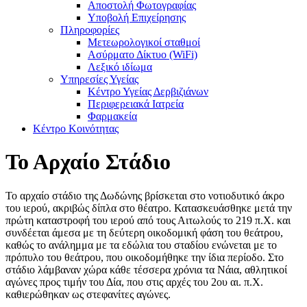
Αποστολή Φωτογραφίας
Υποβολή Επιχείρησης
Πληροφορίες
Μετεωρολογικοί σταθμοί
Ασύρματο Δίκτυο (WiFi)
Λεξικό ιδίωμα
Υπηρεσίες Υγείας
Κέντρο Υγείας Δερβιζιάνων
Περιφερειακά Ιατρεία
Φαρμακεία
Κέντρο Κοινότητας
Το Αρχαίο Στάδιο
Το αρχαίο στάδιο της Δωδώνης βρίσκεται στο νοτιοδυτικό άκρο
του ιερού, ακριβώς δίπλα στο θέατρο. Κατασκευάσθηκε μετά την
πρώτη καταστροφή του ιερού από τους Αιτωλούς το 219 π.Χ. και
συνδέεται άμεσα με τη δεύτερη οικοδομική φάση του θεάτρου,
καθώς το ανάλημμα με τα εδώλια του σταδίου ενώνεται με το
πρόπυλο του θεάτρου, που οικοδομήθηκε την ίδια περίοδο. Στο
στάδιο λάμβαναν χώρα κάθε τέσσερα χρόνια τα Νάια, αθλητικοί
αγώνες προς τιμήν του Δία, που στις αρχές του 2ου αι. π.Χ.
καθιερώθηκαν ως στεφανίτες αγώνες.