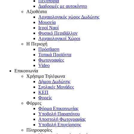
Πεζοπορία
Διαδρομές με αυτοκίνητο
Αξιοθέατα
Αρχαιολογικός χώρος Δωδώνης
Μουσεία
Ιεροί Ναοί
Φυσικό Περιβάλλον
Αρχαιολογικοί Χώροι
Η Περιοχή
Πρόσβαση
Τοπικά Προϊόντα
Φωτογραφίες
Video
Επικοινωνία
Χρήσιμα Τηλέφωνα
Δήμου Δωδώνης
Σχολικές Μονάδες
ΚΕΠ
Φορείς
Φόρμες
Φόρμα Επικοινωνίας
Υποβολή Παραπόνου
Αποστολή Φωτογραφίας
Υποβολή Επιχείρησης
Πληροφορίες