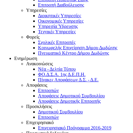
Επιτροπή Διαβούλευσης
Υπηρεσίες
Διοικητικές Υπηρεσίες
Οικονομικές Υπηρεσίες
Υπηρεσία Ύδρευσης
Τεχνικές Υπηρεσίες
Φορείς
Σχολικές Επιτροπές
Κοινωφελής Επιχείρηση Δήμου Δωδώνης
Πνευματικό Κέντρο Δήμου Δωδώνης
Ενημέρωση
Ανακοινώσεις
Νέα - Δελτία Τύπου
ΦΟ.Δ.Σ.Α. 1ης Δ.Ε.Π.Η.
Πίνακες Αποφάσεων Δ.Σ. - Δ.Ε.
Αποφάσεις
Επιτροπών
Αποφάσεις Δημοτικού Συμβουλίου
Αποφάσεις Δημοτικής Επιτροπής
Προσκλήσεις
Δημοτικού Συμβουλίου
Επιτροπών
Επιχειρησιακό
Επιχειρησιακό Πρόγραμμα 2016-2019