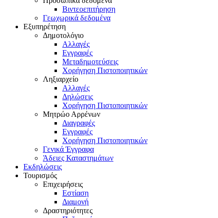
Προσωπικά δεδομένα
Βιντεοεπιτήρηση
Γεωχωρικά δεδομένα
Εξυπηρέτηση
Δημοτολόγιο
Αλλαγές
Εγγραφές
Μεταδημοτεύσεις
Χορήγηση Πιστοποιητικών
Ληξιαρχείο
Αλλαγές
Δηλώσεις
Χορήγηση Πιστοποιητικών
Μητρώο Αρρένων
Διαγραφές
Εγγραφές
Χορήγηση Πιστοποιητικών
Γενικά Έγγραφα
Άδειες Καταστημάτων
Εκδηλώσεις
Τουρισμός
Επιχειρήσεις
Εστίαση
Διαμονή
Δραστηριότητες